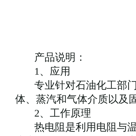
产品说明：
1、应用
专业针对石油化工部门设计
体、蒸汽和气体介质以及
2、工作原理
热电阻是利用电阻与温度